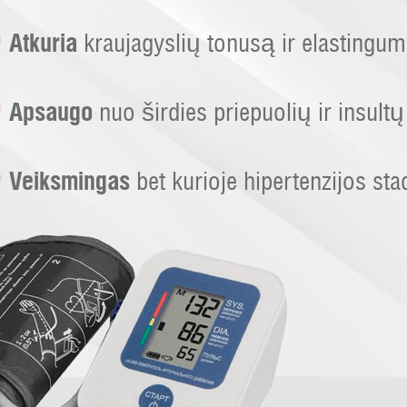
Atkuria
kraujagyslių tonusą ir elastingu
Apsaugo
nuo širdies priepuolių ir insultų
Veiksmingas
bet kurioje hipertenzijos stad