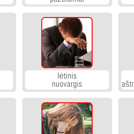
lėtinis
nuovargis
ašt