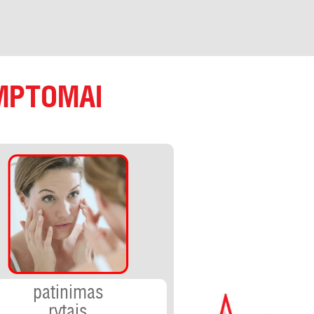
IMPTOMAI
patinimas
rytais