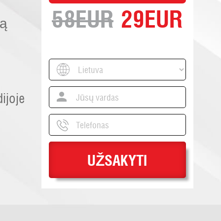
58
EUR
29
EUR
mą
ijoje
UŽSAKYTI