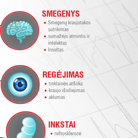
SMEGENYS
Smegenų kraujotakos
sutrikimas
sumažėjo atmintis ir
intelektas
Insultas
REGĖJIMAS
tinklainės atšoka
kraujo išsiliejimas
aklumas
INKSTAI
nefrosklerozė