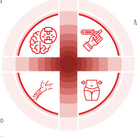
a
M
uo