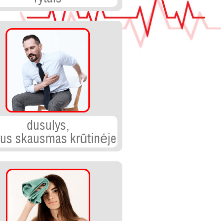
dusulys,
rus skausmas krūtinėje