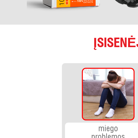
ĮSISENĖ
miego
problemos