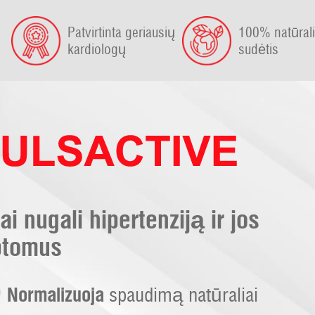
Patvirtinta geriausių
100% natūrali
kardiologų
sudėtis
tai nugali hipertenziją ir jos
ptomus
Normalizuoja
spaudimą natūraliai