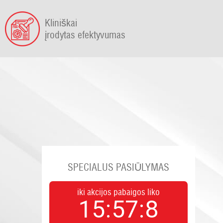
Kliniškai
įrodytas efektyvumas
SPECIALUS PASIŪLYMAS
iki akcijos pabaigos liko
15
:
57
:
7