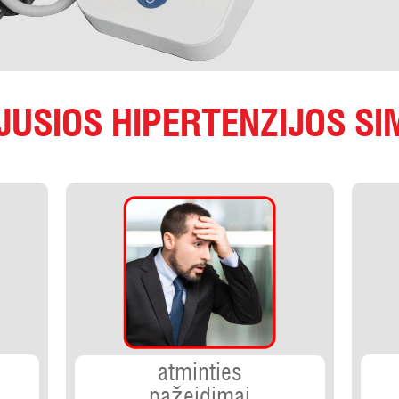
JUSIOS HIPERTENZIJOS S
atminties
pažeidimai