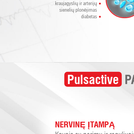
kraujagyslių ir arterijų
sienelių plonėjimas
diabetas
Pulsactive
P
NERVINĘ ĮTAMPĄ