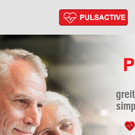
grei
sim