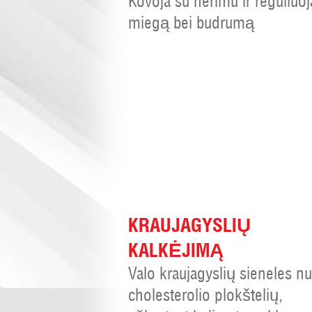
Kovoja su nerimu ir reguliuoj
miegą bei budrumą
KRAUJAGYSLIŲ
KALKĖJIMĄ
Valo kraujagyslių sieneles n
cholesterolio plokštelių,