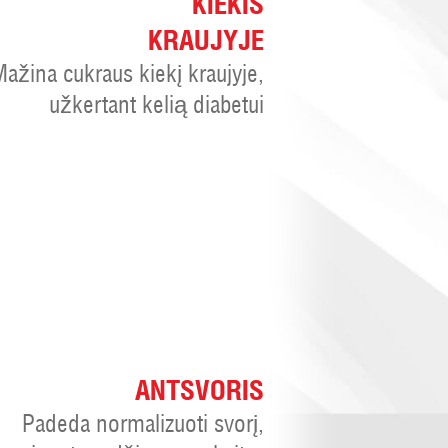
KIEKIS
KRAUJYJE
ažina cukraus kiekį kraujyje,
užkertant kelią diabetui
ANTSVORIS
Padeda normalizuoti svorį,