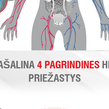
AŠALINA
4 PAGRINDINES
H
PRIEŽASTYS